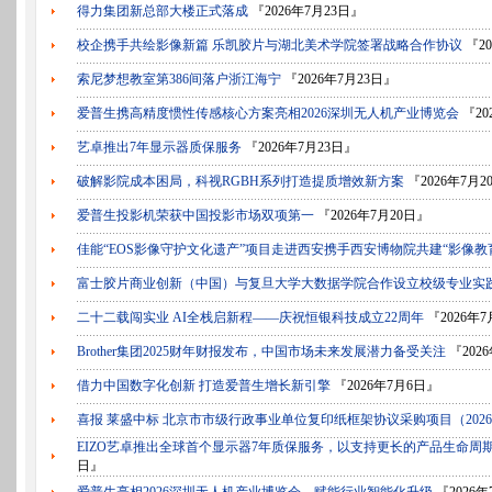
得力集团新总部大楼正式落成
『2026年7月23日』
校企携手共绘影像新篇 乐凯胶片与湖北美术学院签署战略合作协议
『20
索尼梦想教室第386间落户浙江海宁
『2026年7月23日』
爱普生携高精度惯性传感核心方案亮相2026深圳无人机产业博览会
『20
艺卓推出7年显示器质保服务
『2026年7月23日』
破解影院成本困局，科视RGBH系列打造提质增效新方案
『2026年7月2
爱普生投影机荣获中国投影市场双项第一
『2026年7月20日』
佳能“EOS影像守护文化遗产”项目走进西安携手西安博物院共建“影像教
富士胶片商业创新（中国）与复旦大学大数据学院合作设立校级专业实
二十二载闯实业 AI全栈启新程——庆祝恒银科技成立22周年
『2026年
Brother集团2025财年财报发布，中国市场未来发展潜力备受关注
『202
借力中国数字化创新 打造爱普生增长新引擎
『2026年7月6日』
喜报 莱盛中标 北京市市级行政事业单位复印纸框架协议采购项目（202
EIZO艺卓推出全球首个显示器7年质保服务，以支持更长的产品生命周
日』