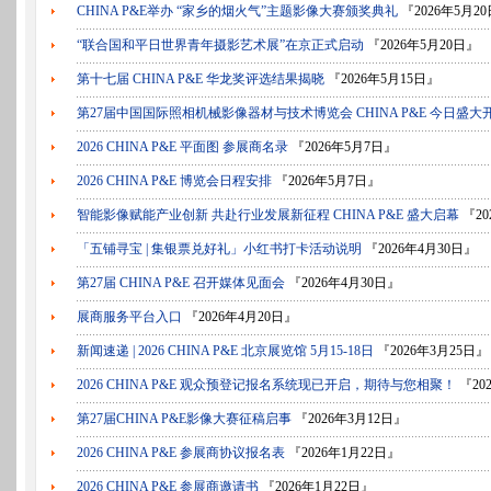
CHINA P&E举办 “家乡的烟火气”主题影像大赛颁奖典礼
『2026年5月2
“联合国和平日世界青年摄影艺术展”在京正式启动
『2026年5月20日』
第十七届 CHINA P&E 华龙奖评选结果揭晓
『2026年5月15日』
第27届中国国际照相机械影像器材与技术博览会 CHINA P&E 今日盛大
2026 CHINA P&E 平面图 参展商名录
『2026年5月7日』
2026 CHINA P&E 博览会日程安排
『2026年5月7日』
智能影像赋能产业创新 共赴行业发展新征程 CHINA P&E 盛大启幕
『20
「五铺寻宝 | 集银票兑好礼」小红书打卡活动说明
『2026年4月30日』
第27届 CHINA P&E 召开媒体见面会
『2026年4月30日』
展商服务平台入口
『2026年4月20日』
新闻速递 | 2026 CHINA P&E 北京展览馆 5月15-18日
『2026年3月25日』
2026 CHINA P&E 观众预登记报名系统现已开启，期待与您相聚！
『20
第27届CHINA P&E影像大赛征稿启事
『2026年3月12日』
2026 CHINA P&E 参展商协议报名表
『2026年1月22日』
2026 CHINA P&E 参展商邀请书
『2026年1月22日』