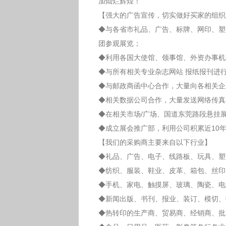
加灿烂辉煌！
【强大的广告宣传，切实做好买家的组织
◆与各省市礼品、广告、标牌、网印、塑
团参观展览；
◆利用各国大使馆、领事馆、外资办事机
◆与所有相关专业杂志网站 报纸报刊进
◆与邮政商函中心合作，大量向各相关企
◆相关数据公司合作，大量发送网络传真
◆在相关市场/广场、国道东莞路段悬挂
◆成立展会推广部，利用公司积累近10
【我们的采购商主要来自以下行业】
◆礼品、广告、电子、线路板、玩具、塑
◆纺织、服装、鞋业、皮革、箱包、丝印
◆手机、家电、触摸屏、玻璃、陶瓷、电
◆新闻出版、书刊、报业、装订、模切、
◆热转印的生产商、贸易商、经销商、批