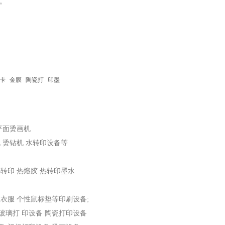
。
卡
金膜
陶瓷打
印墨
 平面烫画机
机 烫钻机 水转印设备等
热转印 热熔胶 热转印墨水
性衣服 个性鼠标垫等印刷设备;
玻璃打 印设备 陶瓷打印设备